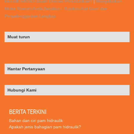
Rexroth A4VSO Dalam Operasi Perindustrian?
|
Mengekalkan
Motor Rexroth Anda Berjalan – Rujukan Alat Ganti dan
Penyelenggaraan Lengkap
Muat turun
Hantar Pertanyaan
Hubungi Kami
BERITA TERKINI
Bahan dan ciri pam hidraulik
Apakah jenis bahagian pam hidraulik?