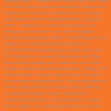
hidraulik berfungsi?
|
Bahagian pam hidraulik untuk rexroth-ufhida
A4v: Prestasi tinggi dan aplikasi berbilang bidang
|
Bahagian pam
hidraulik untuk rexroth a20vo: sumber kuasa yang cekap dan
boleh dipercayai memberi kuasa kepada barisan pengeluaran
industri！
|
Bahagian pam hidraulik berprestasi tinggi untuk
bahagian pam hidraulik untuk rexroth a7vo meningkatkan
kecekapan penyelenggaraan di seluruh dunia
|
Mengapa memilih
bahagian pam hidraulik berkualiti tinggi untuk Rexroth
A10VSO140?
|
Mengapa bahagian pam hidraulik untuk rexroth
A10VSO18 penting untuk prestasi hidraulik yang stabil?
|
Apa
yang menjadikan bahagian pam hidraulik untuk rexroth A20vo
penting untuk sistem hidraulik berprestasi tinggi?
|
Bahagian Pam
Hidraulik: Bolehkah Komponen Selepas Pasaran Benar-Benar
Memadankan Prestasi Peralatan Asal?
|
Alat Ganti Pam Hidraulik
Rexroth A10VSO28/53: Berdasarkan Reka Bentuk OEM untuk
Memudahkan Pembaikan Peralatan Cekap di Seluruh
Dunia
|
Cara Mengurangkan Kos Penyelenggaraan Peralatan
Dengan Bahagian Pam Hidraulik yang Boleh Dipercayai untuk